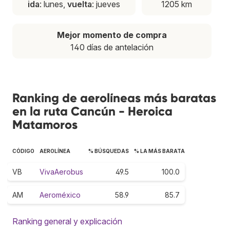
ida
: lunes,
vuelta
: jueves
1205 km
Mejor momento de compra
140 días de antelación
Ranking de aerolíneas más baratas
en la ruta Cancún - Heroica
Matamoros
CÓDIGO
AEROLÍNEA
% BÚSQUEDAS
% LA MÁS BARATA
VB
VivaAerobus
49.5
100.0
AM
Aeroméxico
58.9
85.7
Ranking general y explicación