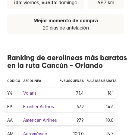
ida
: viernes,
vuelta
: domingo
987 km
Mejor momento de compra
20 días de antelación
Ranking de aerolíneas más baratas
en la ruta Cancún - Orlando
CÓDIGO
AEROLÍNEA
% BÚSQUEDAS
% LA MÁS BARATA
Y4
Volaris
71.4
16.1
F9
Frontier Airlines
67.9
14.6
AA
American Airlines
97.9
10.0
AM
Aeroméxico
100.0
8.7