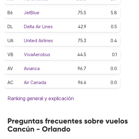
B6
JetBlue
75.5
5.8
DL
Delta Air Lines
42.9
0.5
UA
United Airlines
75.3
0.4
VB
VivaAerobus
44.5
0.1
AV
Avianca
96.7
0.0
AC
Air Canada
96.6
0.0
Ranking general y explicación
Preguntas frecuentes sobre vuelos
Cancún - Orlando