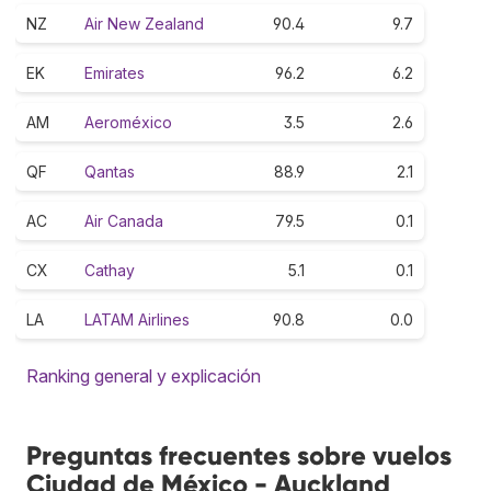
NZ
Air New Zealand
90.4
9.7
EK
Emirates
96.2
6.2
AM
Aeroméxico
3.5
2.6
QF
Qantas
88.9
2.1
AC
Air Canada
79.5
0.1
CX
Cathay
5.1
0.1
LA
LATAM Airlines
90.8
0.0
Ranking general y explicación
Preguntas frecuentes sobre vuelos
Ciudad de México - Auckland