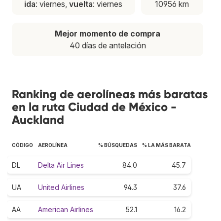
ida
: viernes,
vuelta
: viernes
10956 km
Mejor momento de compra
40 días de antelación
Ranking de aerolíneas más baratas
en la ruta Ciudad de México -
Auckland
CÓDIGO
AEROLÍNEA
% BÚSQUEDAS
% LA MÁS BARATA
DL
Delta Air Lines
84.0
45.7
UA
United Airlines
94.3
37.6
AA
American Airlines
52.1
16.2