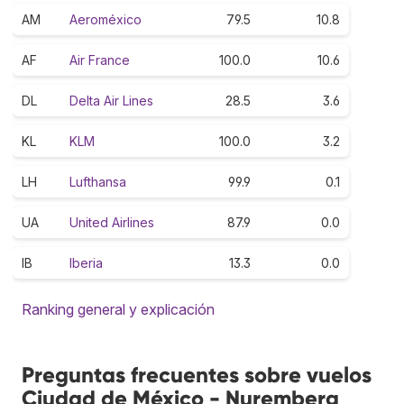
AM
Aeroméxico
79.5
10.8
AF
Air France
100.0
10.6
DL
Delta Air Lines
28.5
3.6
KL
KLM
100.0
3.2
LH
Lufthansa
99.9
0.1
UA
United Airlines
87.9
0.0
IB
Iberia
13.3
0.0
Ranking general y explicación
Preguntas frecuentes sobre vuelos
Ciudad de México - Nuremberg