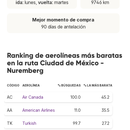
ida
: lunes,
vuelta
: martes
9746 km
Mejor momento de compra
90 días de antelación
Ranking de aerolíneas más baratas
en la ruta Ciudad de México -
Nuremberg
CÓDIGO
AEROLÍNEA
% BÚSQUEDAS
% LA MÁS BARATA
AC
Air Canada
100.0
45.2
AA
American Airlines
11.0
35.5
TK
Turkish
99.7
27.2