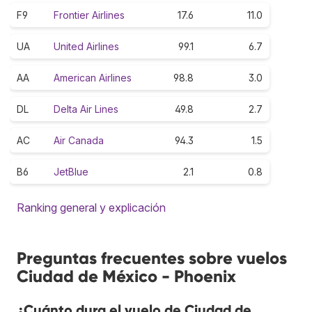
F9
Frontier Airlines
17.6
11.0
UA
United Airlines
99.1
6.7
AA
American Airlines
98.8
3.0
DL
Delta Air Lines
49.8
2.7
AC
Air Canada
94.3
1.5
B6
JetBlue
2.1
0.8
Ranking general y explicación
Preguntas frecuentes sobre vuelos
Ciudad de México - Phoenix
¿Cuánto dura el vuelo de Ciudad de