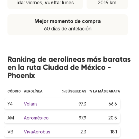
ida
: viernes,
vuelta
: lunes
2019 km
Mejor momento de compra
60 días de antelación
Ranking de aerolíneas más baratas
en la ruta Ciudad de México -
Phoenix
CÓDIGO
AEROLÍNEA
% BÚSQUEDAS
% LA MÁS BARATA
Y4
Volaris
97.3
66.6
AM
Aeroméxico
97.9
20.5
VB
VivaAerobus
2.3
18.1