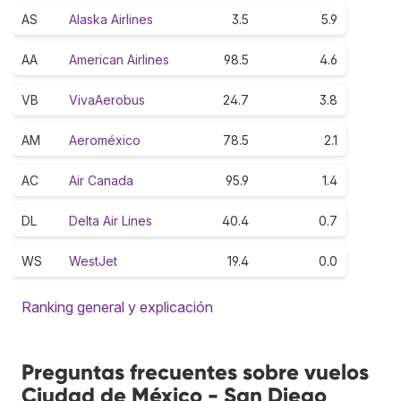
AS
Alaska Airlines
3.5
5.9
AA
American Airlines
98.5
4.6
VB
VivaAerobus
24.7
3.8
AM
Aeroméxico
78.5
2.1
AC
Air Canada
95.9
1.4
DL
Delta Air Lines
40.4
0.7
WS
WestJet
19.4
0.0
Ranking general y explicación
Preguntas frecuentes sobre vuelos
Ciudad de México - San Diego