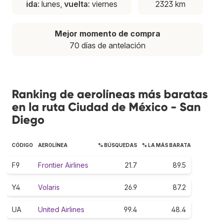
ida
: lunes,
vuelta
: viernes
2323 km
Mejor momento de compra
70 días de antelación
Ranking de aerolíneas más baratas
en la ruta Ciudad de México - San
Diego
CÓDIGO
AEROLÍNEA
% BÚSQUEDAS
% LA MÁS BARATA
F9
Frontier Airlines
21.7
89.5
Y4
Volaris
26.9
87.2
UA
United Airlines
99.4
48.4