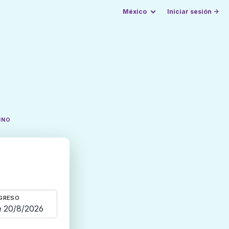
México
Iniciar sesión →
INO
GRESO