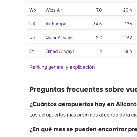
W6
Wizz Air
7.0
20.4
UX
Air Europa
64.5
19.6
QR
Qatar Airways
2.2
19.2
EY
Etihad Airways
1.2
18.4
Ranking general y explicación
Preguntas frecuentes sobre vue
¿Cuántos aeropuertos hay en Alicant
Los aeropuertos más próximos al centro de la c
¿En qué mes se pueden encontrar pre