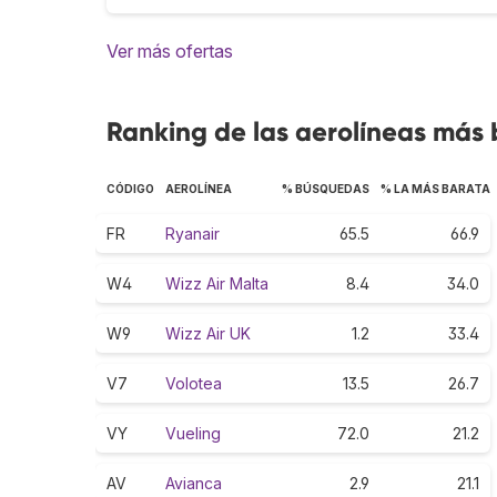
Ver más ofertas
Ranking de las aerolíneas más 
CÓDIGO
AEROLÍNEA
% BÚSQUEDAS
% LA MÁS BARATA
FR
Ryanair
65.5
66.9
W4
Wizz Air Malta
8.4
34.0
W9
Wizz Air UK
1.2
33.4
V7
Volotea
13.5
26.7
VY
Vueling
72.0
21.2
AV
Avianca
2.9
21.1