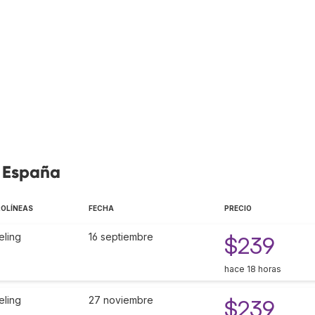
, España
ROLÍNEAS
FECHA
PRECIO
eling
16 septiembre
$239
hace 18 horas
eling
27 noviembre
$239