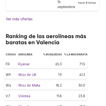
16
hace 8 horas
septiembre
Ver más ofertas
Ranking de las aerolíneas más
baratas en Valencia
CÓDIGO
AEROLÍNEA
% BÚSQUEDAS
% LA MÁS BARATA
FR
Ryanair
65.3
71.5
W9
Wizz Air UK
1.9
41.3
W4
Wizz Air Malta
18.2
30.0
V7
Volotea
11.8
23.8