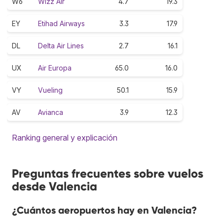
W6
Wizz Air
4.7
19.3
EY
Etihad Airways
3.3
17.9
DL
Delta Air Lines
2.7
16.1
UX
Air Europa
65.0
16.0
VY
Vueling
50.1
15.9
AV
Avianca
3.9
12.3
Ranking general y explicación
Preguntas frecuentes sobre vuelos
desde Valencia
¿Cuántos aeropuertos hay en Valencia?