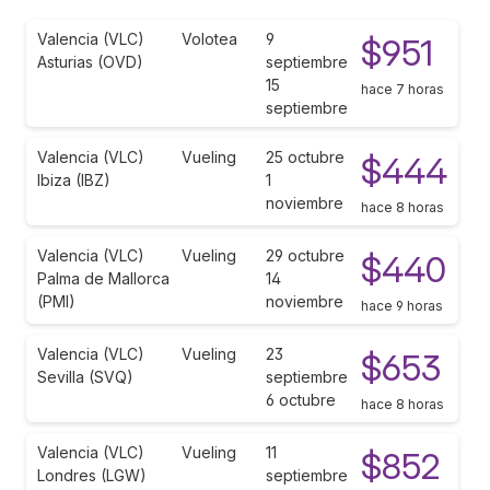
Valencia (VLC)
Volotea
9
$951
Asturias (OVD)
septiembre
15
hace 7 horas
septiembre
Valencia (VLC)
Vueling
25 octubre
$444
Ibiza (IBZ)
1
noviembre
hace 8 horas
Valencia (VLC)
Vueling
29 octubre
$440
Palma de Mallorca
14
(PMI)
noviembre
hace 9 horas
Valencia (VLC)
Vueling
23
$653
Sevilla (SVQ)
septiembre
6 octubre
hace 8 horas
Valencia (VLC)
Vueling
11
$852
Londres (LGW)
septiembre