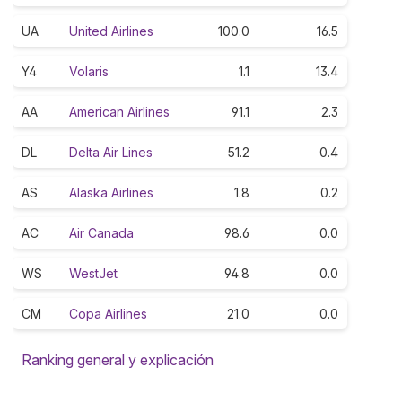
UA
United Airlines
100.0
16.5
Y4
Volaris
1.1
13.4
AA
American Airlines
91.1
2.3
DL
Delta Air Lines
51.2
0.4
AS
Alaska Airlines
1.8
0.2
AC
Air Canada
98.6
0.0
WS
WestJet
94.8
0.0
CM
Copa Airlines
21.0
0.0
Ranking general y explicación