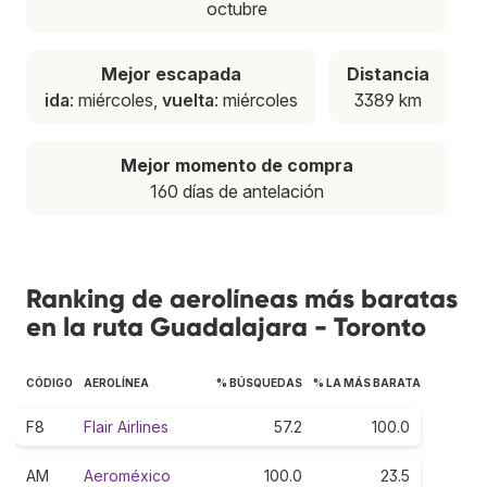
octubre
Mejor escapada
Distancia
ida
: miércoles,
vuelta
: miércoles
3389 km
Mejor momento de compra
160 días de antelación
Ranking de aerolíneas más baratas
en la ruta Guadalajara - Toronto
CÓDIGO
AEROLÍNEA
% BÚSQUEDAS
% LA MÁS BARATA
F8
Flair Airlines
57.2
100.0
AM
Aeroméxico
100.0
23.5