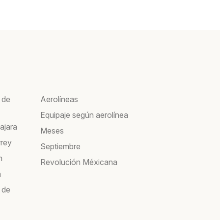
 de
Aerolíneas
Equipaje según aerolínea
ajara
Meses
rrey
Septiembre
n
Revolución Méxicana
a
 de