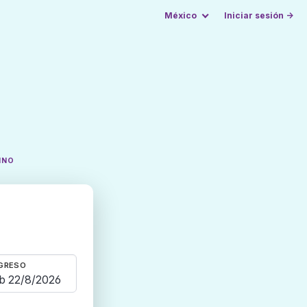
México
Iniciar sesión →
INO
GRESO