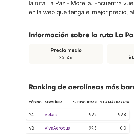
la ruta La Paz - Morelia. Encuentra vu
en la web que tenga el mejor precio, 
Información sobre la ruta La Pa
Precio medio
$5,556
id
Ranking de aerolíneas más bara
CÓDIGO
AEROLÍNEA
% BÚSQUEDAS
% LA MÁS BARATA
Y4
Volaris
99.9
99.8
VB
VivaAerobus
99.3
0.0