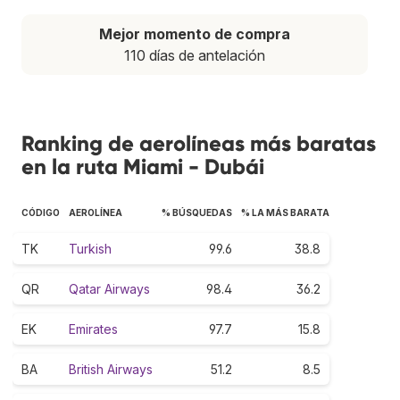
Mejor momento de compra
110 días de antelación
Ranking de aerolíneas más baratas
en la ruta Miami - Dubái
CÓDIGO
AEROLÍNEA
% BÚSQUEDAS
% LA MÁS BARATA
TK
Turkish
99.6
38.8
QR
Qatar Airways
98.4
36.2
EK
Emirates
97.7
15.8
BA
British Airways
51.2
8.5