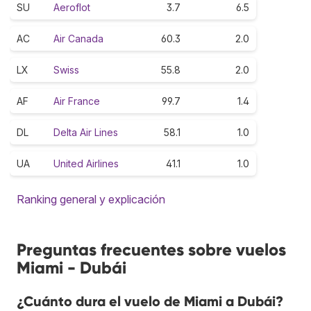
SU
Aeroflot
3.7
6.5
AC
Air Canada
60.3
2.0
LX
Swiss
55.8
2.0
AF
Air France
99.7
1.4
DL
Delta Air Lines
58.1
1.0
UA
United Airlines
41.1
1.0
Ranking general y explicación
Preguntas frecuentes sobre vuelos
Miami - Dubái
¿Cuánto dura el vuelo de Miami a Dubái?