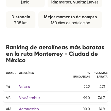
junio
ida
: martes,
vuelta
: jueves
Distancia
Mejor momento de compra
705 km
160 días de antelación
Ranking de aerolíneas más baratas
en la ruta Monterrey - Ciudad de
México
CÓDIGO
AEROLÍNEA
%
% LA MÁS
BÚSQUEDAS
BARATA
Y4
Volaris
99.2
47.1
VB
VivaAerobus
99.0
36.7
AM
Aeroméxico
100.0
16.8