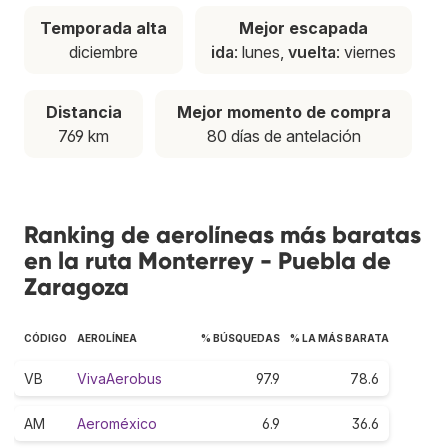
Temporada alta
Mejor escapada
diciembre
ida
: lunes,
vuelta
: viernes
Distancia
Mejor momento de compra
769 km
80 días de antelación
Ranking de aerolíneas más baratas
en la ruta Monterrey - Puebla de
Zaragoza
CÓDIGO
AEROLÍNEA
% BÚSQUEDAS
% LA MÁS BARATA
VB
VivaAerobus
97.9
78.6
AM
Aeroméxico
6.9
36.6