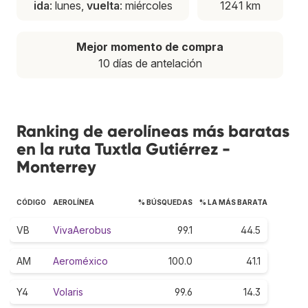
ida
: lunes,
vuelta
: miércoles
1241 km
Mejor momento de compra
10 días de antelación
Ranking de aerolíneas más baratas
en la ruta Tuxtla Gutiérrez -
Monterrey
CÓDIGO
AEROLÍNEA
% BÚSQUEDAS
% LA MÁS BARATA
VB
VivaAerobus
99.1
44.5
AM
Aeroméxico
100.0
41.1
Y4
Volaris
99.6
14.3