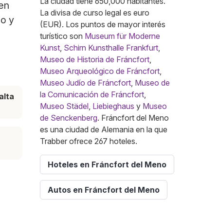
La ciudad tiene 650,000 habitantes.
 en
La divisa de curso legal es euro
po y
(EUR). Los puntos de mayor interés
turístico son
Museum für Moderne
Kunst
,
Schirn Kunsthalle Frankfurt
,
Museo de Historia de Fráncfort
,
Museo Arqueológico de Fráncfort
,
Museo Judío de Fráncfort
,
Museo de
la Comunicación de Fráncfort
,
alta
Museo Städel
,
Liebieghaus
y
Museo
de Senckenberg
. Fráncfort del Meno
es una ciudad de Alemania en la que
Trabber ofrece 267 hoteles.
Hoteles en Fráncfort del Meno
Autos en Fráncfort del Meno