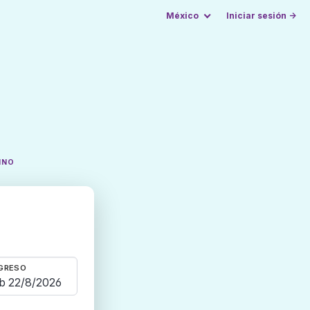
México
Iniciar sesión →
INO
1
GRESO