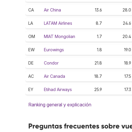
CA
Air China
13.6
28.0
LA
LATAM Airlines
8.7
24.6
OM
MIAT Mongolian
1.7
20.4
EW
Eurowings
1.8
19.0
DE
Condor
21.8
18.9
AC
Air Canada
18.7
17.5
EY
Etihad Airways
25.9
17.3
Ranking general y explicación
Preguntas frecuentes sobre vue