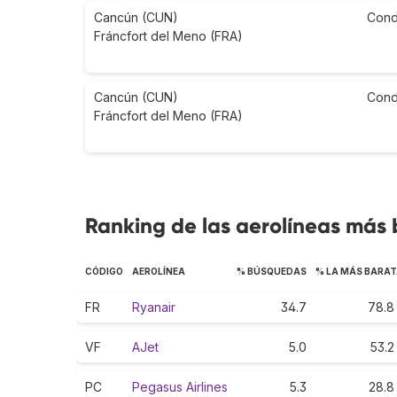
Cancún (CUN)
Cond
Fráncfort del Meno (FRA)
Cancún (CUN)
Cond
Fráncfort del Meno (FRA)
Ranking de las aerolíneas más 
CÓDIGO
AEROLÍNEA
% BÚSQUEDAS
% LA MÁS BARA
FR
Ryanair
34.7
78.8
VF
AJet
5.0
53.2
PC
Pegasus Airlines
5.3
28.8