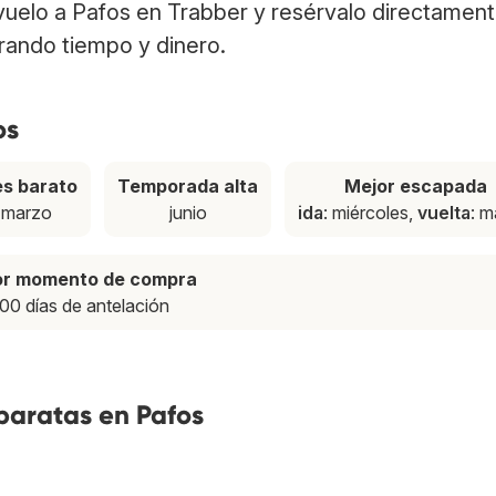
 vuelo a Pafos en Trabber y resérvalo directamen
rrando tiempo y dinero.
os
s barato
Temporada alta
Mejor escapada
marzo
junio
ida
: miércoles,
vuelta
: m
or momento de compra
00 días de antelación
baratas en Pafos