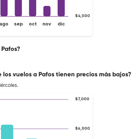
$4,000
ago
sep
oct
nov
dic
 Pafos?
e los vuelos a Pafos tienen precios más bajos?
iércoles.
$7,000
$6,000