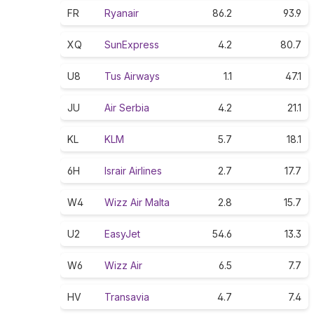
FR
Ryanair
86.2
93.9
XQ
SunExpress
4.2
80.7
U8
Tus Airways
1.1
47.1
JU
Air Serbia
4.2
21.1
KL
KLM
5.7
18.1
6H
Israir Airlines
2.7
17.7
W4
Wizz Air Malta
2.8
15.7
U2
EasyJet
54.6
13.3
W6
Wizz Air
6.5
7.7
HV
Transavia
4.7
7.4