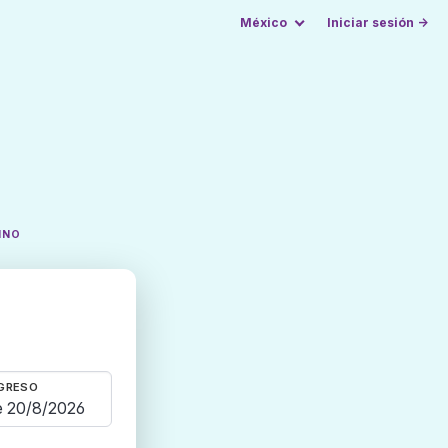
México
Iniciar sesión →
INO
GRESO