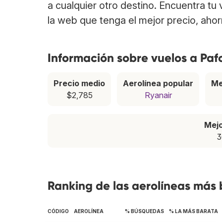
a cualquier otro destino. Encuentra tu
la web que tenga el mejor precio, aho
Información sobre vuelos a Paf
Precio medio
Aerolínea popular
Me
$2,785
Ryanair
Mej
3
Ranking de las aerolíneas más 
CÓDIGO
AEROLÍNEA
% BÚSQUEDAS
% LA MÁS BARATA