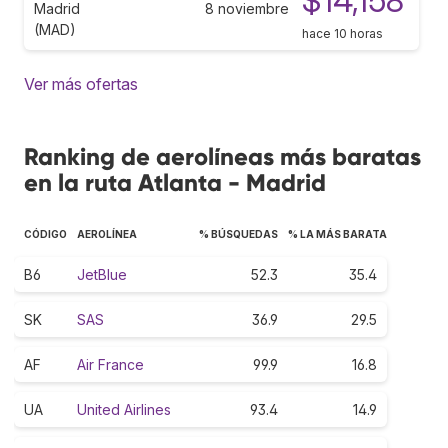
$14,158
Madrid
8 noviembre
(MAD)
hace 10 horas
Ver más ofertas
Ranking de aerolíneas más baratas
en la ruta Atlanta - Madrid
CÓDIGO
AEROLÍNEA
% BÚSQUEDAS
% LA MÁS BARATA
B6
JetBlue
52.3
35.4
SK
SAS
36.9
29.5
AF
Air France
99.9
16.8
UA
United Airlines
93.4
14.9