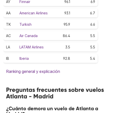
AY
Finnair
96.1
6.9
AA
American Airlines
93.1
6.7
TK
Turkish
95.9
6.6
AC
Air Canada
86.4
5.5
LA
LATAM Airlines
3.5
5.5
IB
Iberia
92.8
5.4
Ranking general y explicación
Preguntas frecuentes sobre vuelos
Atlanta - Madrid
¿Cuánto demora un vuelo de Atlanta a