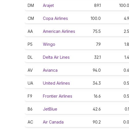
DM
Arajet
89.1
100.
CM
Copa Airlines
100.0
4.
AA
American Airlines
75.5
2.
P5
Wingo
7.9
1.
DL
Delta Air Lines
32.1
1.
AV
Avianca
94.0
0.
UA
United Airlines
34.3
0.
F9
Frontier Airlines
16.6
0.
B6
JetBlue
42.6
0.
AC
Air Canada
90.2
0.