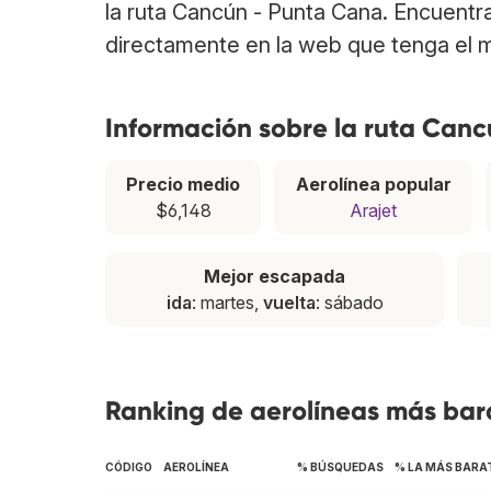
la ruta Cancún - Punta Cana. Encuentr
directamente en la web que tenga el m
Información sobre la ruta Can
Precio medio
Aerolínea popular
$6,148
Arajet
Mejor escapada
ida
: martes,
vuelta
: sábado
Ranking de aerolíneas más bar
CÓDIGO
AEROLÍNEA
% BÚSQUEDAS
% LA MÁS BARA