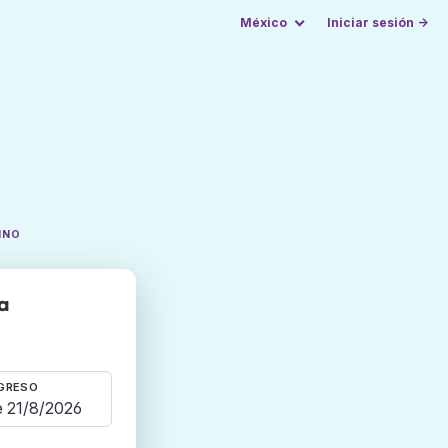
México
Iniciar sesión →
INO
a
GRESO