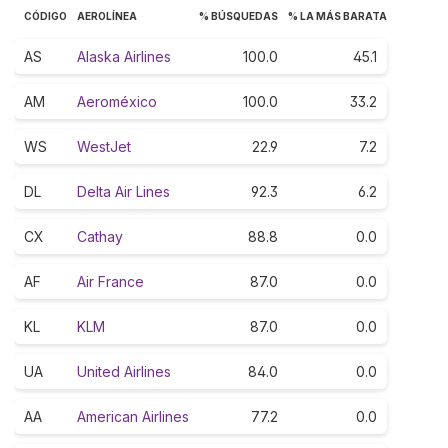
CÓDIGO
AEROLÍNEA
% BÚSQUEDAS
% LA MÁS BARATA
AS
Alaska Airlines
100.0
45.1
AM
Aeroméxico
100.0
33.2
WS
WestJet
22.9
7.2
DL
Delta Air Lines
92.3
6.2
CX
Cathay
88.8
0.0
AF
Air France
87.0
0.0
KL
KLM
87.0
0.0
UA
United Airlines
84.0
0.0
AA
American Airlines
77.2
0.0