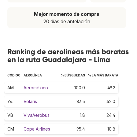
Mejor momento de compra
20 días de antelación
Ranking de aerolíneas más baratas
en la ruta Guadalajara - Lima
CÓDIGO
AEROLÍNEA
% BÚSQUEDAS
% LA MÁS BARATA
AM
Aeroméxico
100.0
49.2
Y4
Volaris
83.5
42.0
VB
VivaAerobus
1.8
24.4
CM
Copa Airlines
95.4
10.8