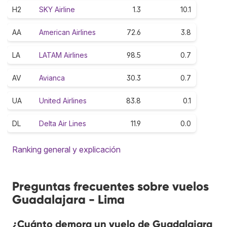
H2
SKY Airline
1.3
10.1
AA
American Airlines
72.6
3.8
LA
LATAM Airlines
98.5
0.7
AV
Avianca
30.3
0.7
UA
United Airlines
83.8
0.1
DL
Delta Air Lines
11.9
0.0
Ranking general y explicación
Preguntas frecuentes sobre vuelos
Guadalajara - Lima
¿Cuánto demora un vuelo de Guadalajara