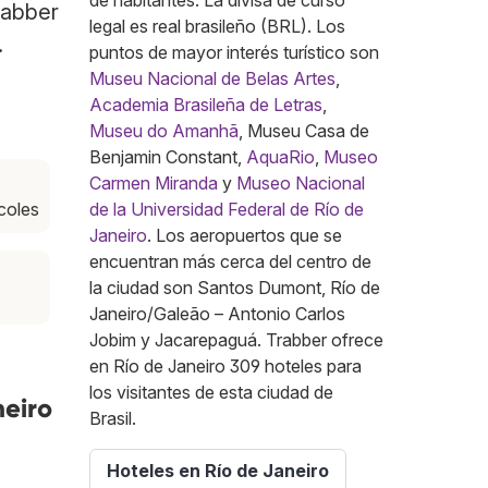
de habitantes. La divisa de curso
rabber
legal es real brasileño (BRL). Los
.
puntos de mayor interés turístico son
Museu Nacional de Belas Artes
,
Academia Brasileña de Letras
,
Museu do Amanhã
, Museu Casa de
Benjamin Constant,
AquaRio
,
Museo
Carmen Miranda
y
Museo Nacional
rcoles
de la Universidad Federal de Río de
Janeiro
. Los aeropuertos que se
encuentran más cerca del centro de
la ciudad son Santos Dumont, Río de
Janeiro/Galeão – Antonio Carlos
Jobim y Jacarepaguá. Trabber ofrece
en Río de Janeiro 309 hoteles para
los visitantes de esta ciudad de
neiro
Brasil.
Hoteles en Río de Janeiro