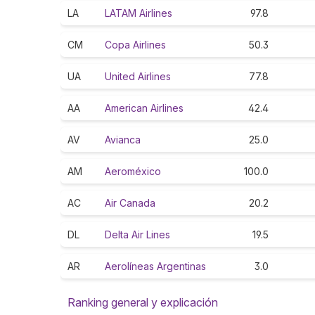
LA
LATAM Airlines
97.8
CM
Copa Airlines
50.3
UA
United Airlines
77.8
AA
American Airlines
42.4
AV
Avianca
25.0
AM
Aeroméxico
100.0
AC
Air Canada
20.2
DL
Delta Air Lines
19.5
AR
Aerolíneas Argentinas
3.0
Ranking general y explicación