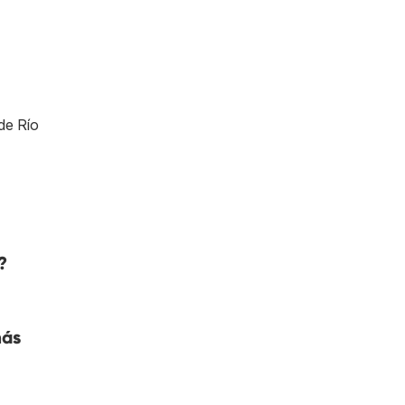
de Río
?
más