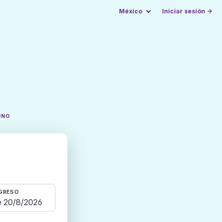
México
Iniciar sesión →
INO
GRESO