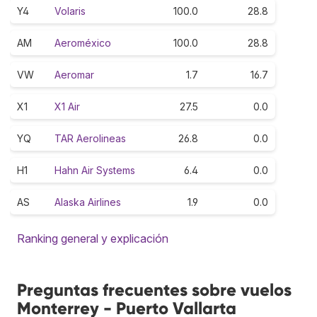
Y4
Volaris
100.0
28.8
AM
Aeroméxico
100.0
28.8
VW
Aeromar
1.7
16.7
X1
X1 Air
27.5
0.0
YQ
TAR Aerolineas
26.8
0.0
H1
Hahn Air Systems
6.4
0.0
AS
Alaska Airlines
1.9
0.0
Ranking general y explicación
Preguntas frecuentes sobre vuelos
Monterrey - Puerto Vallarta