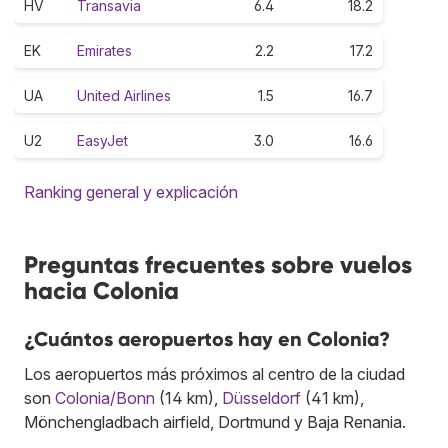
HV
Transavia
6.4
18.2
EK
Emirates
2.2
17.2
UA
United Airlines
1.5
16.7
U2
EasyJet
3.0
16.6
Ranking general y explicación
Preguntas frecuentes sobre vuelos
hacia Colonia
¿Cuántos aeropuertos hay en Colonia?
Los aeropuertos más próximos al centro de la ciudad
son
Colonia/Bonn
(14 km),
Düsseldorf
(41 km),
Mönchengladbach airfield, Dortmund y Baja Renania.