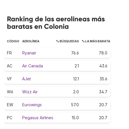
Ranking de las aerolíneas más
baratas en Colonia
CÓDIGO
AEROLÍNEA
% BÚSQUEDAS
% LA MÁS BARATA
FR
Ryanair
76.6
78.0
AC
Air Canada
2.1
43.6
VF
AJet
12.1
35.6
W6
Wizz Air
2.0
34.7
EW
Eurowings
57.0
20.7
PC
Pegasus Airlines
15.0
20.7