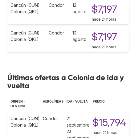
Cancún (CUN)
Condor
12
$7,197
Colonia (QKL)
agosto
hace 21 horas
Cancún (CUN)
Condor
13
$7,197
Colonia (QKL)
agosto
hace 21 horas
Últimas ofertas a Colonia de ida y
vuelta
ORIGEN -
AEROLÍNEAS
IDA - VUELTA
PRECIO
DESTINO
Cancún (CUN)
Condor
21
$15,794
Colonia (QKL)
septiembre
23
hace 21 horas
septiembre