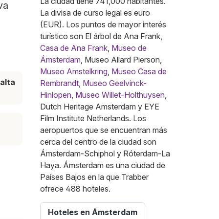
La ciudad tiene 741,000 habitantes.
va
La divisa de curso legal es euro
(EUR). Los puntos de mayor interés
turístico son El árbol de Ana Frank,
Casa de Ana Frank
,
Museo de
Ámsterdam
, Museo Allard Pierson,
Museo Amstelkring
,
Museo Casa de
alta
Rembrandt
,
Museo Geelvinck-
Hinlopen
,
Museo Willet-Holthuysen
,
Dutch Heritage Amsterdam y EYE
Film Institute Netherlands. Los
aeropuertos que se encuentran más
cerca del centro de la ciudad son
Ámsterdam-Schiphol y Róterdam-La
Haya. Ámsterdam es una ciudad de
Países Bajos en la que Trabber
ofrece 488 hoteles.
Hoteles en Ámsterdam