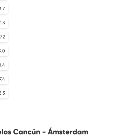
3.7
0.3
9.2
9.0
8.4
7.4
6.3
uelos Cancún - Ámsterdam