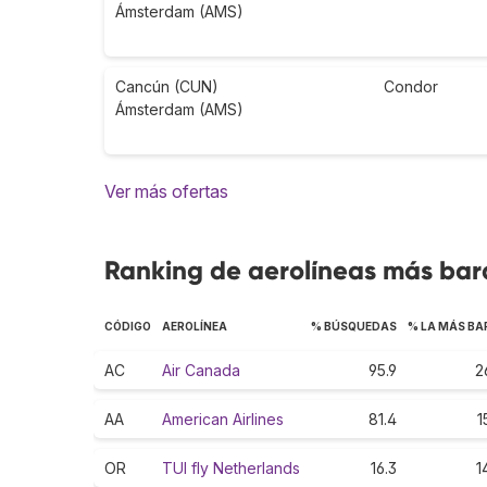
Ámsterdam (AMS)
Cancún (CUN)
Condor
Ámsterdam (AMS)
Ver más ofertas
Ranking de aerolíneas más bar
CÓDIGO
AEROLÍNEA
% BÚSQUEDAS
% LA MÁS BA
AC
Air Canada
95.9
2
AA
American Airlines
81.4
1
OR
TUI fly Netherlands
16.3
1