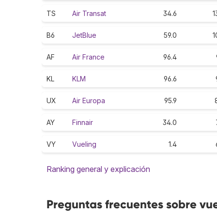
TS
Air Transat
34.6
1
B6
JetBlue
59.0
1
AF
Air France
96.4
KL
KLM
96.6
UX
Air Europa
95.9
AY
Finnair
34.0
VY
Vueling
1.4
Ranking general y explicación
Preguntas frecuentes sobre v