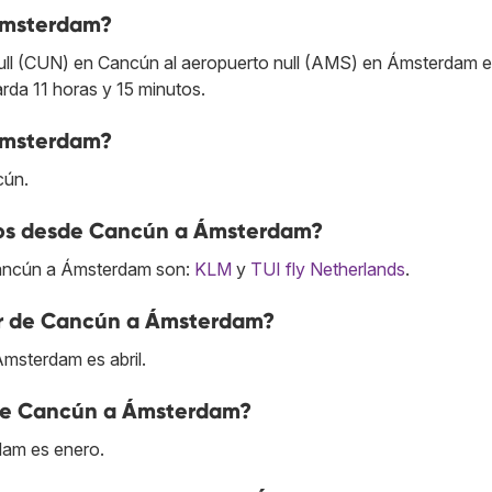
Ámsterdam?
null (CUN) en Cancún al aeropuerto null (AMS) en Ámsterdam e
arda 11 horas y 15 minutos.
Ámsterdam?
cún.
ctos desde Cancún a Ámsterdam?
Cancún a Ámsterdam son:
KLM
y
TUI fly Netherlands
.
ar de Cancún a Ámsterdam?
msterdam es abril.
 de Cancún a Ámsterdam?
dam es enero.