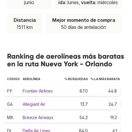
junio
ida
: lunes,
vuelta
: miércoles
Distancia
Mejor momento de compra
1511 km
50 días de antelación
Ranking de aerolíneas más baratas
en la ruta Nueva York - Orlando
CÓDIGO
AEROLÍNEA
% BÚSQUEDAS
% LA MÁS BARATA
F9
Frontier Airlines
87.0
44.8
G4
Allegiant Air
13.7
24.7
MX
Breeze Airways
54.2
19.2
DL
Delta Air Lines
84.0
6.1