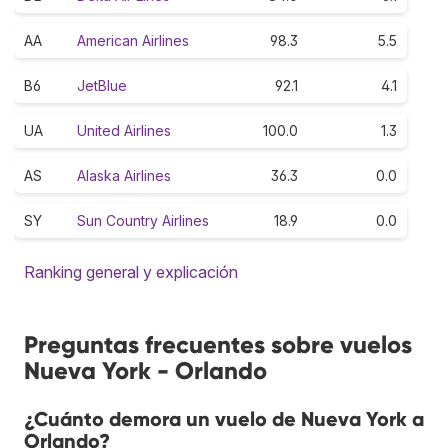
AA
American Airlines
98.3
5.5
B6
JetBlue
92.1
4.1
UA
United Airlines
100.0
1.3
AS
Alaska Airlines
36.3
0.0
SY
Sun Country Airlines
18.9
0.0
Ranking general y explicación
Preguntas frecuentes sobre vuelos
Nueva York - Orlando
¿Cuánto demora un vuelo de Nueva York a
Orlando?