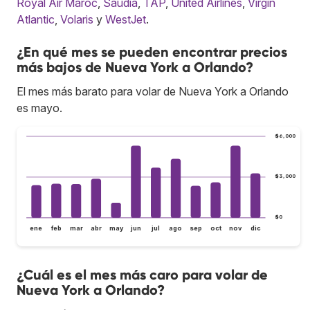
Royal Air Maroc
,
Saudia
,
TAP
,
United Airlines
,
Virgin
Atlantic
,
Volaris
y
WestJet
.
¿En qué mes se pueden encontrar precios
más bajos de Nueva York a Orlando?
El mes más barato para volar de Nueva York a Orlando
es mayo.
$6,000
$3,000
$0
ene
feb
mar
abr
may
jun
jul
ago
sep
oct
nov
dic
¿Cuál es el mes más caro para volar de
Nueva York a Orlando?